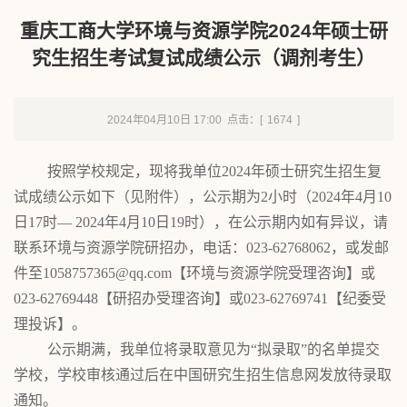
重庆工商大学环境与资源学院2024年硕士研
究生招生考试复试成绩公示（调剂考生）
2024年04月10日 17:00 点击：[
1674
]
按照学校规定，现将我单位
2024
年硕士研究生招生复
试成绩公示如下（见附件），公示期为
2
小时（
2024
年
4
月
10
日
17
时
— 2024
年
4
月
10
日
19
时），在公示期内如有异议，请
联系
环境与资源学院研招办
，电话：
023-62768062
，或发邮
件至
105
8757365
@
qq
.com
【
环境与资源学院
受理咨询】或
023-62769448
【研招办受理咨询】或
023-62769741
【纪委受
理投诉】。
公示期满，我
单位
将录取
意见
为
“
拟
录取”的
名单提交
学校，学校审核通过后在
中国研究生招生信息网
发放待录取
通知。