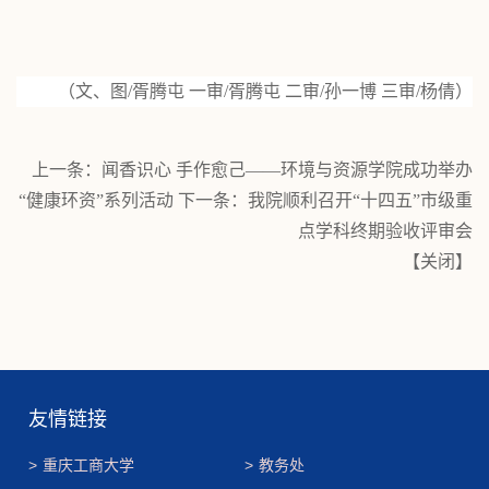
（文、图
/
胥腾屯 一审
/
胥腾屯 二审
/
孙一博
三审
/
杨倩
）
上一条：
闻香识心 手作愈己——环境与资源学院成功举办
“健康环资”系列活动
下一条：
我院顺利召开“十四五”市级重
点学科终期验收评审会
【
关闭
】
友情链接
>
重庆工商大学
>
教务处