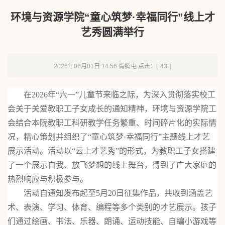
环境与资源学院“童心筑梦·幸福同行”线上才
艺秀圆满举行
2026年06月01日 14:56 胥腾屯 点击：[
43
]
在
2026
年
“
六一
”
儿童节来临之际，为深入贯彻落实校工
会关于关爱教职工子女成长的通知精神，环境与资源学院工
会结合本院教职工科研教学任务繁重、时间碎片化的实际情
况，精心策划并组织了
“
童心筑梦
·
幸福同行
”
主题线上才艺
展示活动。活动以
“
云上才艺秀
”
的形式，为教职工子女搭建
了一个展示自我、放飞梦想的线上舞台，得到了广大家庭的
热烈响应与积极参与。
活动自通知发布起至
5月20日征集作品，共收到涵盖艺
术、表演、学习、体育
、编程
等多个类别的才艺展示。孩子
们通过绘画、书法、乐器、朗诵、运动技能
、自编小游戏
等