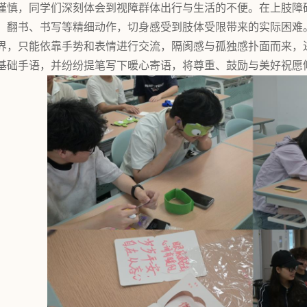
谨慎，同学们深刻体会到视障群体出行与生活的不便。在上肢障
、翻书、书写等精细动作，切身感受到肢体受限带来的实际困难
界，只能依靠手势和表情进行交流，隔阂感与孤独感扑面而来，
基础手语，并纷纷提笔写下暖心寄语，将尊重、鼓励与美好祝愿