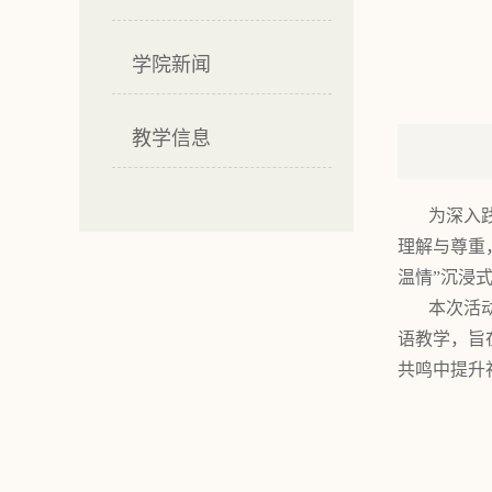
学院新闻
教学信息
为深入
理解与尊重
温情”沉浸
本次活
语教学，旨
共鸣中提升