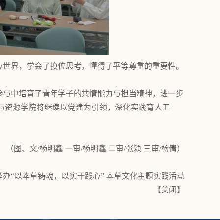
心世界，学会了换位思考，懂得了平等尊重的重要性。
参与中培育了青年学子的共情能力与担当精神，进一步
与资源学院将继续以党建为引领，深化实践育人工
（图、文
/杨
明鑫
一审
/杨
明鑫
二审
/
张颖
三审
/
杨倩
）
办“以本草铸魂，以实干践心” 本草文化主题实践活动
【
关闭
】