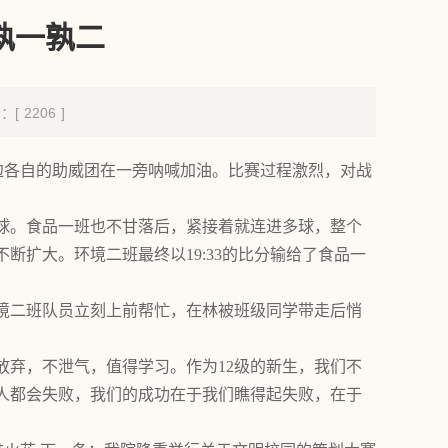
孰一孰二
击：[
2206
]
。赛场边各自的助威团在一旁呐喊加油。比赛过程激烈，对战
球。食品一班也不甘落后，紧接着就连进多球，整个
扩大。环境二班最终以19:33的比分输给了食品一
境二班队员立刻上前帮忙，在林被班级同学带走后悄
放弃，不泄气，值得学习。作为12级的新生，我们不
人都会失败，我们的成功在于我们瞧得起失败，在于