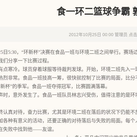
食一环二篮球争霸 
2012年10月25日 00:00 管理员 点
0月25日5:30，“环新杯”决赛在食品一班与环境二班之间举行
我们分享一下比赛过程。
有点寒冷。球员穿着球服等待裁判发球。开始，环境二班先入一
热烈非常。食品一班技高一筹，很快就控制了比赛的局面，比分不断
环新杯”的季军。食品一班夺得冠军，比赛圆满落幕。
声时，意外发生了。食品一班队员林志兴受伤，值得注意的是环
终认真对待，奋力比赛，尤其是环境二班在落后的状况下仍能不
加各种有意义的活动，还要正确的对待落后与失败的局面。每个
在失败中找到他――友谊。