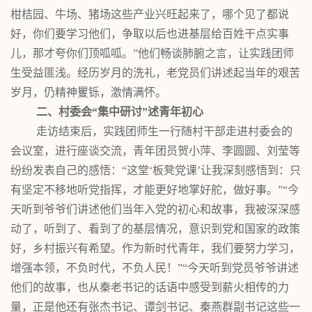
柑桔园、牛场、猪场这些产业兴旺起来了，哪个见了都说
好，你们要学习他们，争取以后也进基层给百姓干点实事
儿，那才夸你们顶呱呱。”他们畅谈肺腑之言，让实践团师
生受益匪浅。经历岁月的洗礼，老党员们讲述起当年的艰苦
岁月，仍精神矍铄，激情满怀。
二、村委会
“集中研讨”述青年初心
走访结束后，实践团师生一行随村干部走进村委会的
会议室，进行座谈交流，青年团员贺小萍、李圆圆、刘莹等
纷纷发表自己的感悟：
“这堂‘板凳党课’让我深刻感悟到：只
有坚定不移地听党指挥，才能更好地掌好舵，做好事。”“今
天听到爷爷们讲述他们当年入党的初心和故事，我被深深感
动了，听到了、看到了的基层情况，意识到党和国家的政策
好，乡村振兴有希望。作为新时代青年，我们要努力学习，
增强本领，不负时代，不负人民！”“今天听到党员爷爷讲述
他们的故事，也从秦老书记的话语中感受到薪火相传的力
量，正是他还有张杰书记、谭剑书记、秦燕群副书记这些一