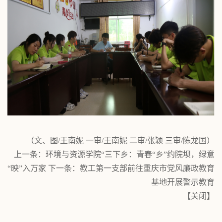
（文、图/王南妮 一审/王南妮 二审/张颖 三审/陈龙国）
上一条：
环境与资源学院“三下乡：青春“乡”约院坝，绿意
“映”入万家
下一条：
教工第一支部前往重庆市党风廉政教育
基地开展警示教育
【
关闭
】