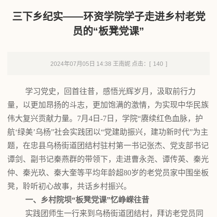
三下乡纪实——环资学院学子走进乡村老党
员的“板凳党课”
2024年07月05日 14:38 王南妮 点击：[
140
]
学习党史，回首往昔，感悟光辉岁月，汲取前行力
量，以更加昂扬的斗志，更加饱满的激情，为实现中华民族
伟大复兴贡献力量。
7月4日-
7
日，学院
“赓续红色血脉，护
航‘绿美’乌杨”社会实践团以“党建助振兴，建功新时代”为主
题，在忠县乌杨街道团结村驻村第一书记张杰、党支部书记
谭剑、副书记秦燕群的带领下，走进曹永尧、谭传英、秦光
仲、秦光玖、秦大奎等平均年龄超80岁的老党员家中围坐板
凳，聆听初心故事，共话乡村振兴。
一、乡村院坝
“板凳党课”忆峥嵘往昔
实践团师生一行来到乌杨街道团结村，拜访老党员同