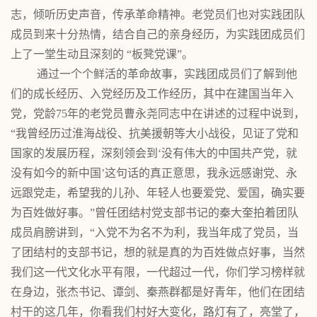
志，倾听历史声音，传承革命精神。老党员们也对实践团队
成员到来十分热情，结合自己的亲身经历，为实践团成员们
上了一堂生动且深刻的
“板凳党课”。
通过一个个鲜活的革命故事，实践团成员们了解到他
们的成长经历、入党经历及工作经历，其中在建国当年入
党，党龄
75年的老党员曹永尧同志中在讲述的过程中说到，
“我曾经历过淮海战役、抗美援朝等大小战役，见证了党和
国家的发展历程，深刻领会到‘没有伟大的中国共产党，就
没有如今的新中国’这句话的真正意思，我永远感谢党、永
远跟党走，希望我的儿孙、年轻人也要爱党、爱国，确实要
为百姓做好事。”曾任团结村党支部书记的秦大奎拍着团队
成员肩膀讲到，“入党不为名不为利，我当年成了党员，当
了团结村的支部书记，想的就是真的为百姓做点好事，当然
我们这一代文化水平有限，一代超过一代，你们学习榜样就
在身边，张杰书记、谭剑、秦燕群都是好青年，他们在团结
村干的这几年，你看我们村好大变化，路灯有了，亮堂了，