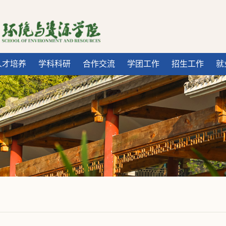
人才培养
学科科研
合作交流
学团工作
招生工作
就