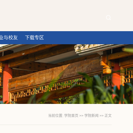
业与校友
下载专区
当前位置:
学院首页
>>
学院新闻
>> 正文