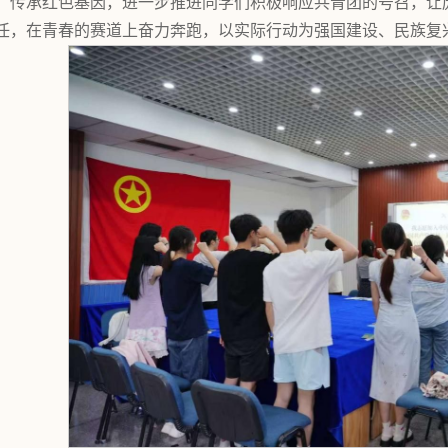
，传承红色基因，进一步推进同学们积极响应共青团的号召，让
任，在青春的赛道上奋力奔跑，以实际行动为强国建设、民族复