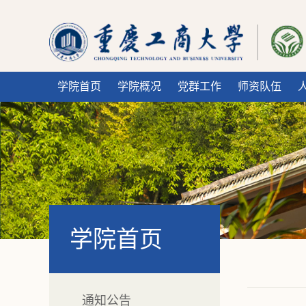
学院首页
学院概况
党群工作
师资队伍
学院首页
通知公告