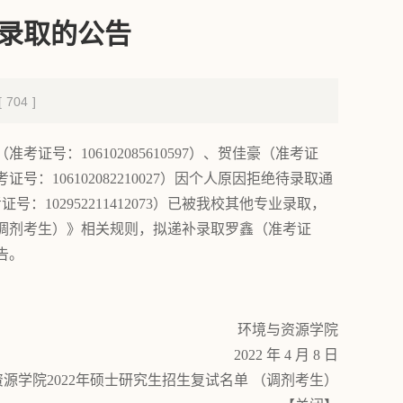
录取的公告
[
704
]
考证号：106102085610597）、贺佳豪（准考证
（准考证号：106102082210027）因个人原因拒绝待录取通
号：102952211412073）已被我校其他专业录取，
（调剂考生）》相关规则，拟递补录取罗鑫（准考证
公告。
环境与资源学院
2022 年 4 月 8 日
源学院2022年硕士研究生招生复试名单 （调剂考生）