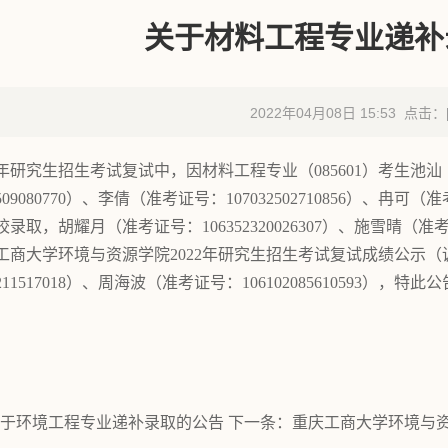
关于材料工程专业递补
2022年04月08日 15:53 点击：
2年研究生招生考试复试中，因材料工程专业（085601）考生池汕（准
2509080770）、李倩（准考证号：107032502710856）、冉可
录取，胡耀月（准考证号：106352320026307）、施雪晴（准考证
工商大学环境与资源学院2022年研究生招生考试复试成绩公示
2211517018）、周海波（准考证号：106102085610593），特此
于环境工程专业递补录取的公告
下一条：
重庆工商大学环境与资