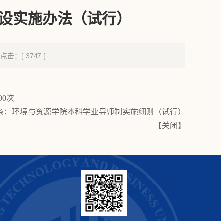
设实施办法（试行）
 点击：[
3747
]
00
次
条：
环境与资源学院本科学业导师制实施细则（试行）
【
关闭
】