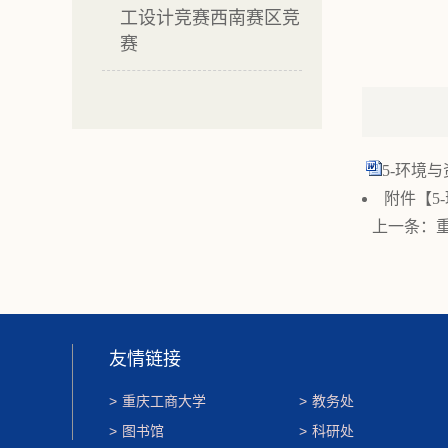
工设计竞赛西南赛区竞
赛
5-环境与
附件【
5
上一条：
友情链接
>
重庆工商大学
>
教务处
>
图书馆
>
科研处